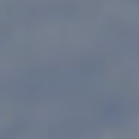
ready for contact?
Lebschi Media GmbH
Fürstensteiner Straße 24a
94535 Eging a.See
hallo
@
team-ready.de
Telefon: 08544 6523-00