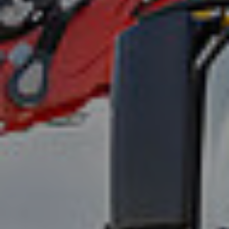
ready for contact?
Lebschi Media GmbH
Fürstensteiner Straße 24a
94535 Eging a.See
hallo
@
team-ready.de
Telefon: 08544 6523-00