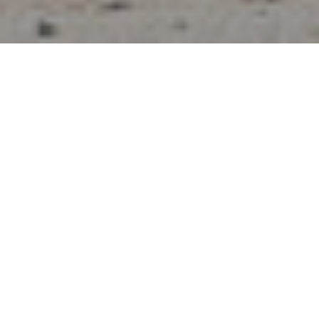
Impressum
Datenschutz
Datenschutzeinstellungen
© 2026 Lebschi Media GmbH
Vor Ort, ehrlich, authentisch: Für Holzbau Wagner
haben wir ein Fotoshooting umgesetzt, das die
Menschen und ihr Handwerk gleichermaßen in Szene
setzt – ob im Betrieb oder direkt auf der Baustelle. Mit
natürlicher „by-the-work“-Atmosphäre zeigen die
Aufnahmen, wie das Team mit Hingabe und Präzision
arbeitet.