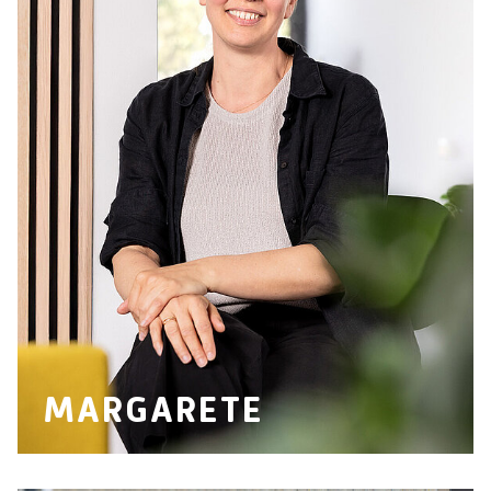
94535 Eging a.See
hallo
@
team-ready.de
Telefon: 08544 6523-00
MARGARETE