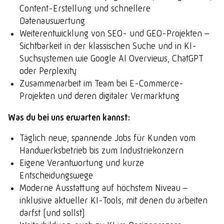
Content-Erstellung und schnellere
Datenauswertung
Weiterentwicklung von SEO- und GEO-Projekten –
Sichtbarkeit in der klassischen Suche und in KI-
Suchsystemen wie Google AI Overviews, ChatGPT
oder Perplexity
Zusammenarbeit im Team bei E-Commerce-
Projekten und deren digitaler Vermarktung
ready for contact?
Was du bei uns erwarten kannst:
Täglich neue, spannende Jobs für Kunden vom
Lebschi Media GmbH
Handwerksbetrieb bis zum Industriekonzern
Fürstensteiner Straße 24a
Eigene Verantwortung und kurze
94535 Eging a.See
Entscheidungswege
hallo
@
team-ready.de
Moderne Ausstattung auf höchstem Niveau –
Telefon: 08544 6523-00
inklusive aktueller KI-Tools, mit denen du arbeiten
darfst (und sollst)