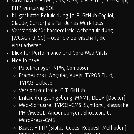
Must haves: HTML, CSS/SCSS, JavaScript, TypeScript,
PHP, ein wenig SQL
KI-gestützte Entwicklung (z. B. GitHub Copilot,
Claude, Cursor) als Teil deines Workflows
Verständnis für barrierefreie Webentwicklung
(WCAG / BFSG) – oder die Bereitschaft, dich
einzuarbeiten
Blick für Performance und Core Web Vitals
Nice to have:
Paketmanager: NPM, Composer
Frameworks: Angular, Vue.js, TYPO3 Fluid,
TYPO3 Extbase
Versionskontrolle: GIT, GitHub
Entwicklungsumgebung: MAMP, DDEV (Docker)
Web-Software: TYPO3-CMS, Symfony, klassische
PHP/MySQL-Anwendungen, Shopware 6,
WordPress-CMS
Basics: HTTP (Status-Codes, Request-Methoden),