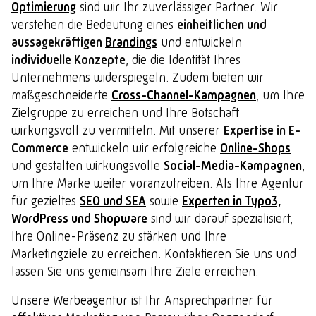
Optimierung
sind wir Ihr zuverlässiger Partner. Wir
verstehen die Bedeutung eines
einheitlichen und
ready for contact?
aussagekräftigen
Brandings
und entwickeln
individuelle Konzepte
, die die Identität Ihres
Unternehmens widerspiegeln. Zudem bieten wir
maßgeschneiderte
Cross-Channel-Kampagnen
, um Ihre
Lebschi Media GmbH
Zielgruppe zu erreichen und Ihre Botschaft
Fürstensteiner Straße 24a
wirkungsvoll zu vermitteln. Mit unserer
Expertise in E-
94535 Eging a.See
Commerce
entwickeln wir erfolgreiche
Online-Shops
hallo
@
team-ready.de
und gestalten wirkungsvolle
Social-Media-Kampagnen
,
Telefon: 08544 6523-00
um Ihre Marke weiter voranzutreiben. Als Ihre Agentur
für gezieltes
SEO und SEA
sowie
Experten in Typo3,
WordPress und Shopware
sind wir darauf spezialisiert,
Ihre Online-Präsenz zu stärken und Ihre
Marketingziele zu erreichen. Kontaktieren Sie uns und
lassen Sie uns gemeinsam Ihre Ziele erreichen.
Unsere Werbeagentur
ist Ihr Ansprechpartner für