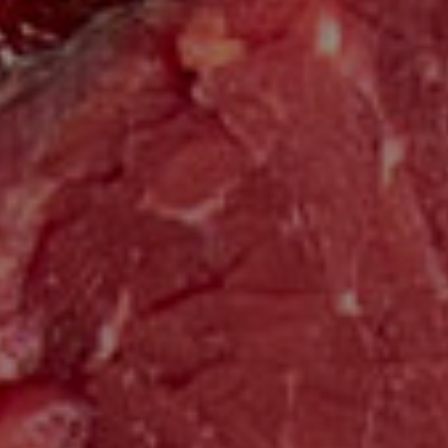
ready for contact?
bschi Media GmbH
hallo
@
team-ready.de
rstensteiner Straße 24a
Telefon: 08544 6523
535 Eging a.See