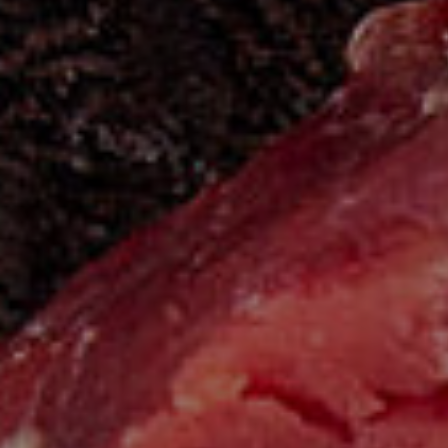
Le
Fü
94