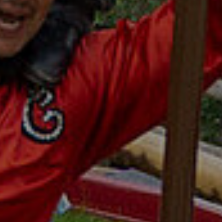
ready for contact?
Lebschi Media GmbH
Fürstensteiner Straße 24a
94535 Eging a.See
hallo
@
team-ready.de
Telefon: 08544 6523-00