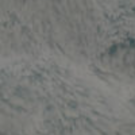
Le
Fü
94