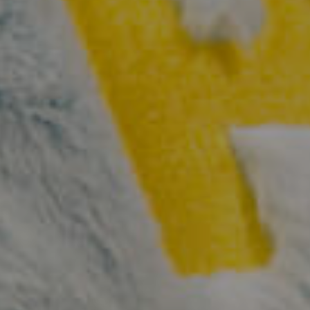
ready for contact?
bschi Media GmbH
hallo
@
team-ready.de
rstensteiner Straße 24a
Telefon: 08544 6523
535 Eging a.See