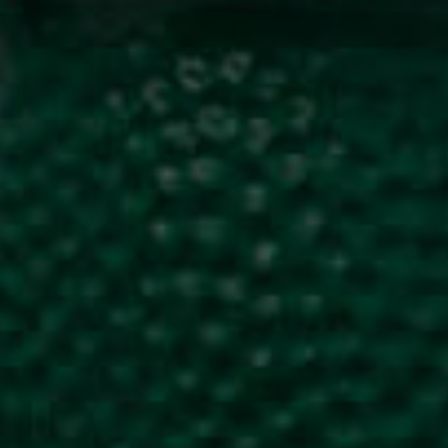
ready for contact?
Lebschi Media GmbH
Fürstensteiner Straße 24a
94535 Eging a.See
hallo
@
team-ready.de
Telefon: 08544 6523-00