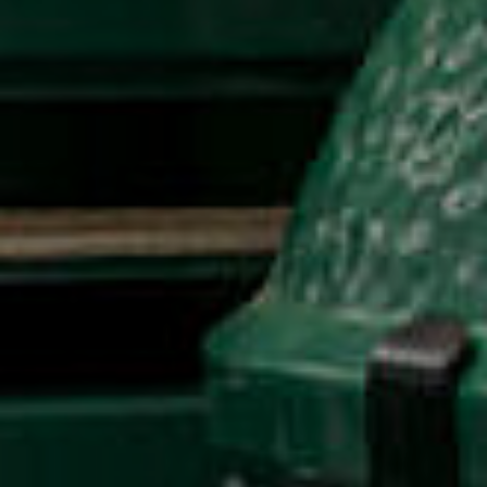
ready for contact?
Lebschi Media GmbH
Fürstensteiner Straße 24a
94535 Eging a.See
hallo
@
team-ready.de
Telefon: 08544 6523-00