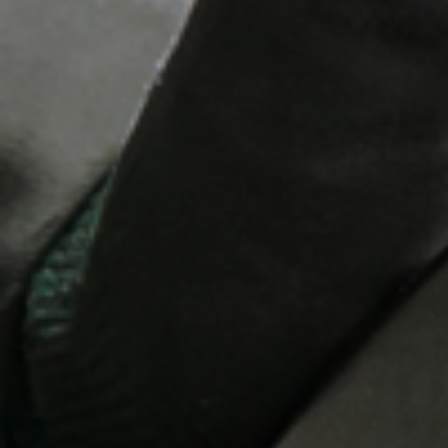
Le
Fü
94