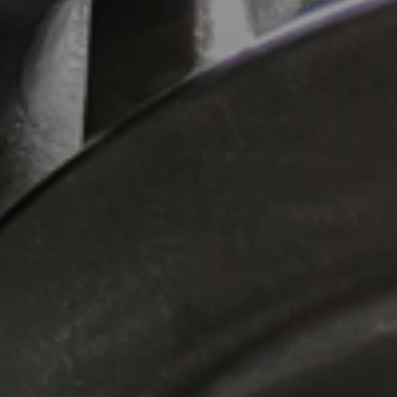
ready for contact?
bschi Media GmbH
hallo
@
team-ready.de
rstensteiner Straße 24a
Telefon: 08544 6523
535 Eging a.See