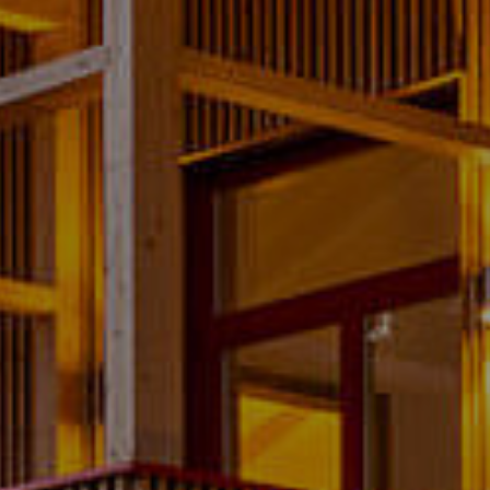
ready for contact?
Lebschi Media GmbH
Fürstensteiner Straße 24a
94535 Eging a.See
hallo
@
team-ready.de
Telefon: 08544 6523-00