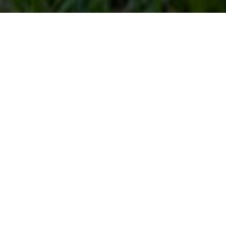
Von (A)bbund bis (Z)apfen – Das Rundum-Paket für die
Holzbauprofis von Luger: Die Unternehmenswebsite
erstrahlt im neuen, jungen Design, zeigt die
verschiedenen Leistungsbereiche und unterstreicht mit
seinem cleanen Style den fortschrittlichen
Nachhaltigkeitsgedanken der Zimmerei. Integriert: Das
ready-Referenztool für Typo3 und für beste
Platzierung bei Google jede Menge SEO-optimierter
Content.
Zur Website