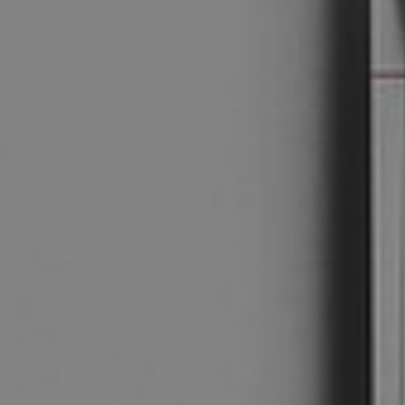
ready for contact?
bschi Media GmbH
hallo
@
team-ready.de
rstensteiner Straße 24a
Telefon: 08544 6523
535 Eging a.See