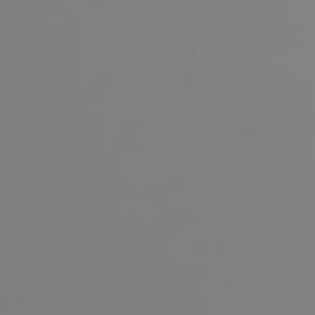
Le
Fü
94