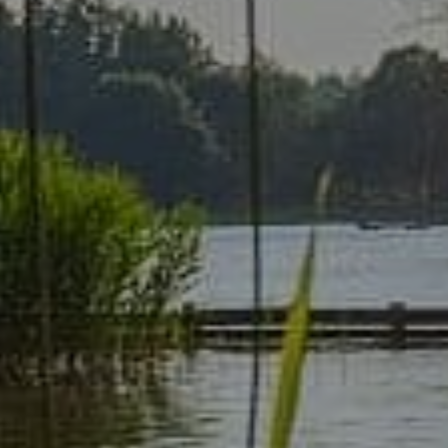
Lebschi Media GmbH
Fürstensteiner Straße 24a
94535 Eging a.See
hallo
@
team-ready.de
Telefon: 08544 6523-00