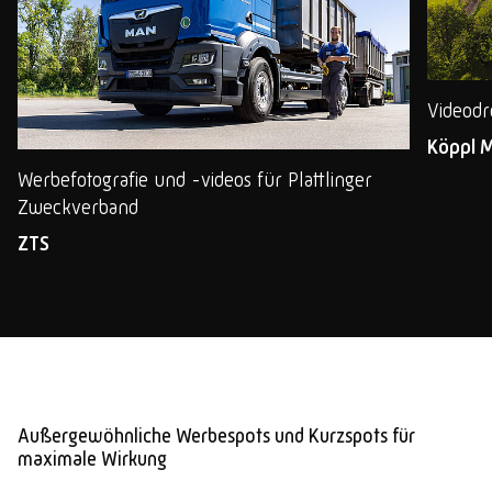
Videodr
Köppl 
Werbefotografie und -videos für Plattlinger
Zweckverband
ZTS
Außergewöhnliche Werbespots und Kurzspots für
maximale Wirkung